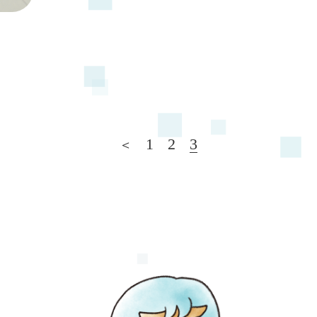
1
2
3
＜