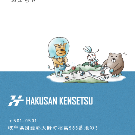
〒501-0501
岐阜県揖斐郡大野町稲富983番地の3